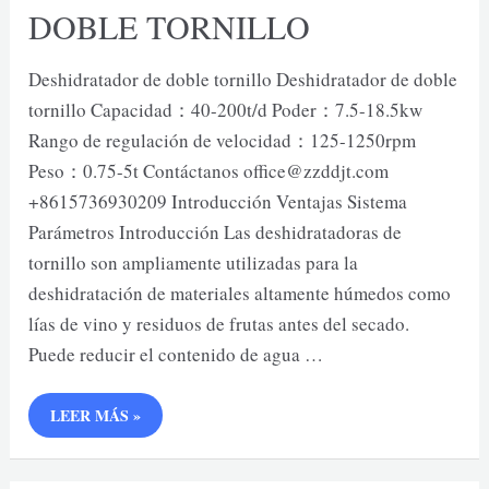
DOBLE TORNILLO
Deshidratador de doble tornillo Deshidratador de doble
tornillo Capacidad：40-200t/d Poder：7.5-18.5kw
Rango de regulación de velocidad：125-1250rpm
Peso：0.75-5t Contáctanos office@zzddjt.com
+8615736930209 Introducción Ventajas Sistema
Parámetros Introducción Las deshidratadoras de
tornillo son ampliamente utilizadas para la
deshidratación de materiales altamente húmedos como
lías de vino y residuos de frutas antes del secado.
Puede reducir el contenido de agua …
DESHIDRATADOR
LEER MÁS »
DE
DOBLE
TORNILLO