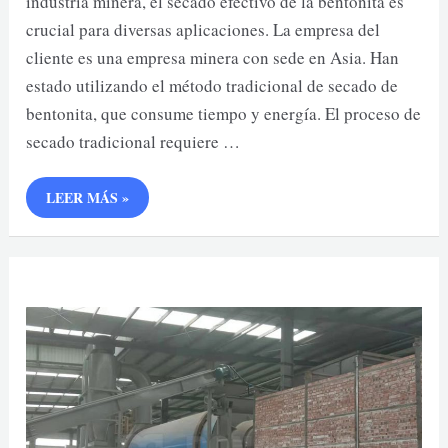
industria minera, el secado efectivo de la bentonita es
crucial para diversas aplicaciones. La empresa del
cliente es una empresa minera con sede en Asia. Han
estado utilizando el método tradicional de secado de
bentonita, que consume tiempo y energía. El proceso de
secado tradicional requiere …
DISPOSITIVO
LEER MÁS »
DE
SECADO
DE
BENTONITA
200
TPD