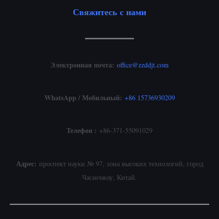
Свяжитесь с нами
Электронная почта:
office@zzddjt.com
WhatsApp / Мобильный:
+
86 15736930209
Телефон :
+86-371-55091029
Адрес:
проспект науки № 97, зона высоких технологий, город
Чжэнчжоу, Китай.