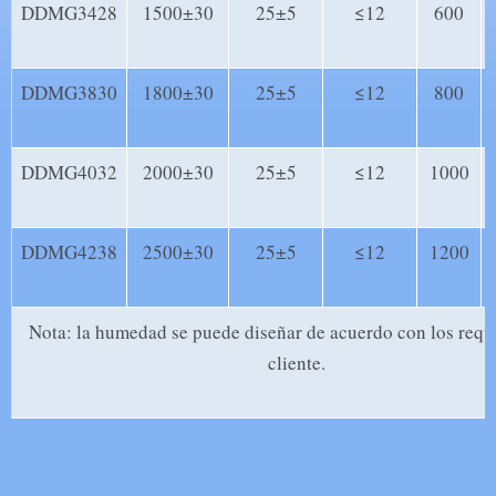
DDMG3428
1500±30
25±5
≤12
600
DDMG3830
1800±30
25±5
≤12
800
DDMG4032
2000±30
25±5
≤12
1000
DDMG4238
2500±30
25±5
≤12
1200
Nota: la humedad se puede diseñar de acuerdo con los requi
cliente.