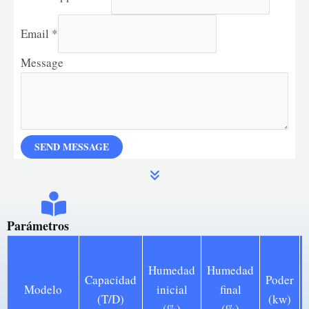
Email
*
Message
SEND MESSAGE
Parámetros
Humedad
Humedad
Capacidad
Poder
Modelo
inicial
final
(T/D)
(kw)
(%)
(%)