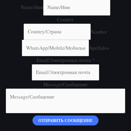
Name/Имя
Country
Nombre
Apellidos
Email/Электронная почта
*
Message/Сообщение
ОТПРАВИТЬ СООБЩЕНИЕ