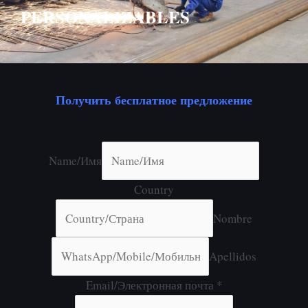
PERSONALIZABLES
Получить бесплатное предложение
Name/Имя
Country
Nombre
Apellidos
Email/Электронная почта
*