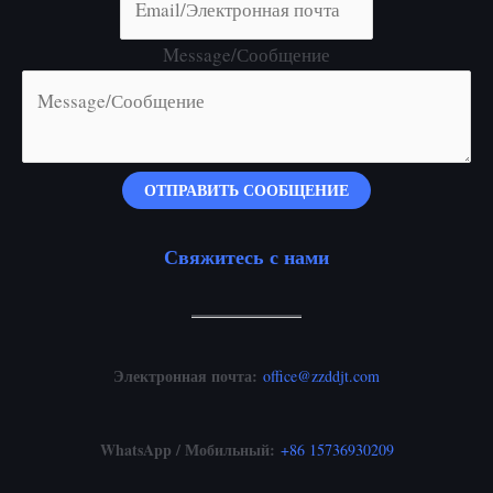
Message/Сообщение
ОТПРАВИТЬ СООБЩЕНИЕ
Свяжитесь с нами
Электронная почта:
office@zzddjt.com
WhatsApp / Мобильный:
+
86 15736930209